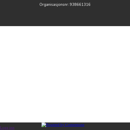
Organisasjonsnr:
938661316
Logg inn