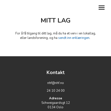
MITT LAG
GI EN GAVE
For å få tilgang til ditt lag, må du ha et verv i en lokallag,
eller landsforening, og ha
sendt inn erklæringen
.
BLI MEDLEM
ABONNER PÅ NYHETSBREV
MIN SIDE
Kontakt
MITT LAG
TILBAKE TIL NHF.NO
nhf@nhf.no
24 10 24 00
DEL DIN HISTORIE
Adresse
Schweigaardsgt 12
0134
Oslo