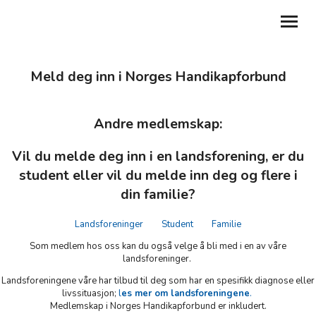
Meld deg inn i Norges Handikapforbund
GI EN GAVE
BLI MEDLEM
Andre medlemskap:
ABONNER PÅ NYHETSBREV
Vil du melde deg inn i en landsforening, er du
student eller vil du melde inn deg og flere i
MIN SIDE
din familie?
MITT LAG
Landsforeninger
Student
Familie
TILBAKE TIL NHF.NO
Som medlem hos oss kan du også velge å bli med i en av våre
landsforeninger.
DEL DIN HISTORIE
Landsforeningene våre har tilbud til deg som har en spesifikk diagnose eller
livssituasjon;
l
es mer om landsforeningene
.
Medlemskap i Norges Handikapforbund er inkludert.