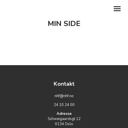
MIN SIDE
GI EN GAVE
BLI MEDLEM
ABONNER PÅ NYHETSBREV
MIN SIDE
MITT LAG
Kontakt
TILBAKE TIL NHF.NO
nhf@nhf.no
24 10 24 00
DEL DIN HISTORIE
Adresse
Schweigaardsgt 12
0134
Oslo