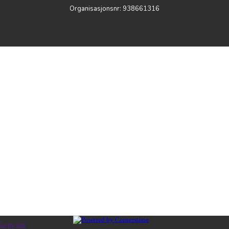
Organisasjonsnr:
938661316
Logg inn