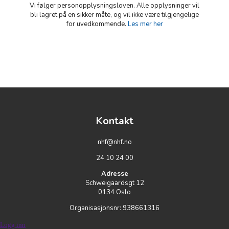
Vi følger personopplysningsloven. Alle opplysninger vil
bli lagret på en sikker måte, og vil ikke være tilgjengelige
for uvedkommende.
Les mer her
Kontakt
nhf@nhf.no
24 10 24 00
Adresse
Schweigaardsgt 12
0134
Oslo
Organisasjonsnr:
938661316
Logg inn