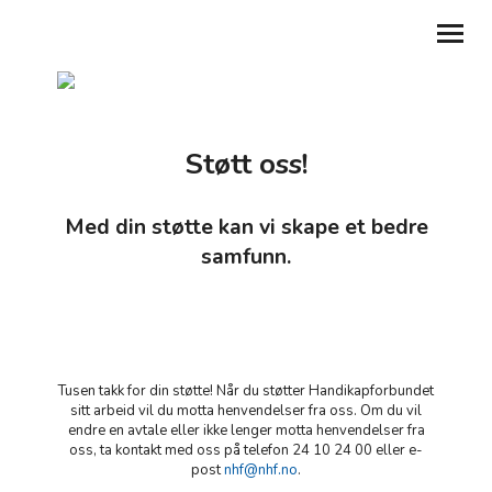
GI EN GAVE
Støtt oss!
BLI MEDLEM
ABONNER PÅ NYHETSBREV
Med din støtte kan vi skape et bedre
samfunn.
MIN SIDE
MITT LAG
TILBAKE TIL NHF.NO
Tusen takk for din støtte! Når du støtter Handikapforbundet
sitt arbeid vil du motta henvendelser fra oss. Om du vil
DEL DIN HISTORIE
endre en avtale eller ikke lenger motta henvendelser fra
oss, ta kontakt med oss på telefon 24 10 24 00 eller e-
post
nhf@nhf.no
.