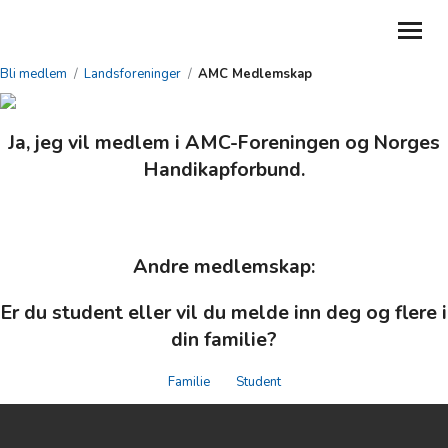
Bli medlem
/
Landsforeninger
/
AMC Medlemskap
GI EN GAVE
Ja, jeg vil medlem i AMC-Foreningen og Norges
BLI MEDLEM
Handikapforbund.
ABONNER PÅ NYHETSBREV
MIN SIDE
Andre medlemskap:
MITT LAG
Er du student eller vil du melde inn deg og flere i
TILBAKE TIL NHF.NO
din familie?
DEL DIN HISTORIE
Familie
Student