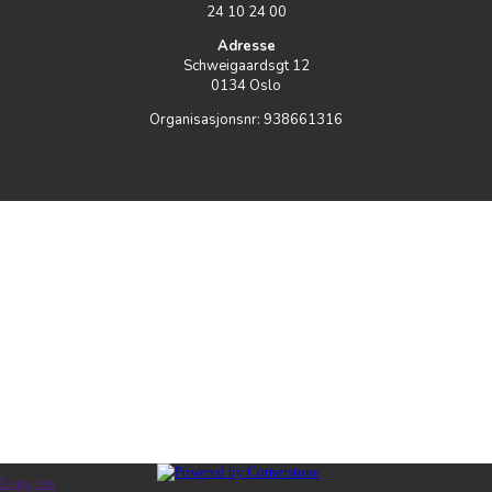
24 10 24 00
Adresse
Schweigaardsgt 12
0134
Oslo
Organisasjonsnr:
938661316
Logg inn